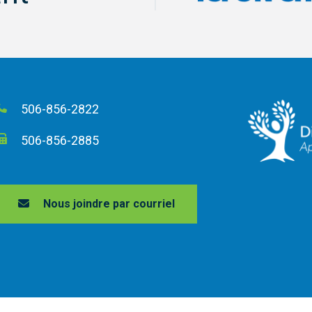
506-856-2822
506-856-2885
Nous joindre par courriel