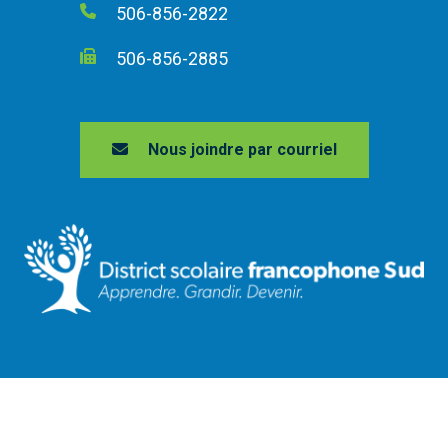
506-856-2822
506-856-2885
Nous joindre par courriel