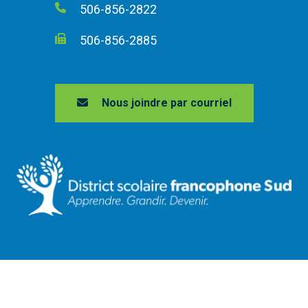
506-856-2822
506-856-2885
Nous joindre par courriel