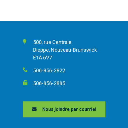
500, rue Centrale
Dieppe, Nouveau-Brunswick
E1A 6V7
506-856-2822
506-856-2885
Nous joindre par courriel