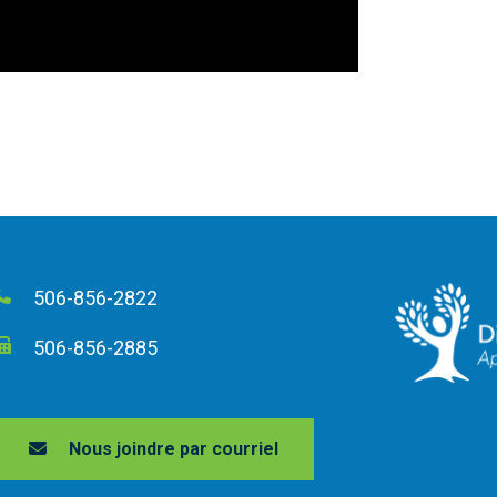
506-856-2822
506-856-2885
Nous joindre par courriel