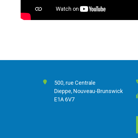
500, rue Centrale
Dieppe, Nouveau-Brunswick
E1A 6V7