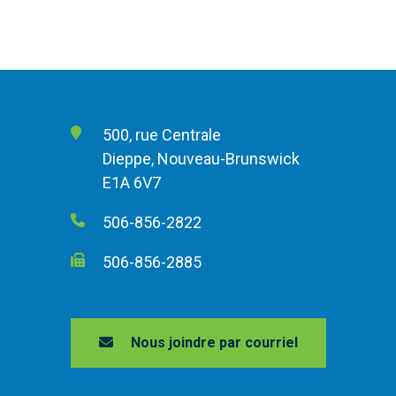
500, rue Centrale
Dieppe, Nouveau-Brunswick
E1A 6V7
506-856-2822
506-856-2885
Nous joindre par courriel