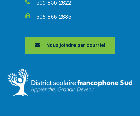
506-856-2822
506-856-2885
Nous joindre par courriel