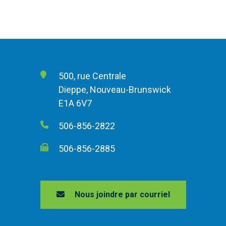
500, rue Centrale
Dieppe, Nouveau-Brunswick
E1A 6V7
506-856-2822
506-856-2885
Nous joindre par courriel