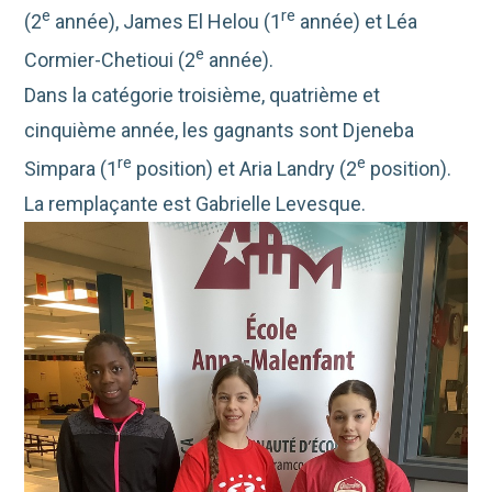
e
re
(2
année), James El Helou (1
année) et Léa
e
Cormier-Chetioui (2
année).
Dans la catégorie troisième, quatrième et
cinquième année, les gagnants sont Djeneba
re
e
Simpara (1
position) et Aria Landry (2
position).
La remplaçante est Gabrielle Levesque.