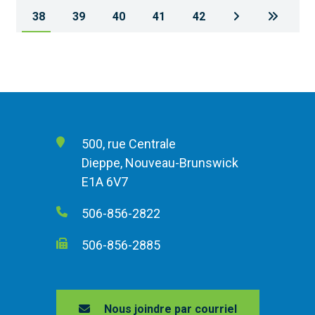
38
39
40
41
42
500, rue Centrale
Dieppe, Nouveau-Brunswick
E1A 6V7
506-856-2822
506-856-2885
Nous joindre par courriel