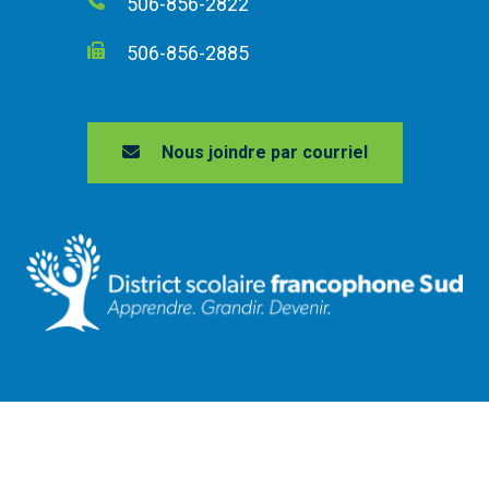
506-856-2822
506-856-2885
Nous joindre par courriel